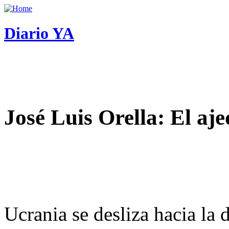
Diario YA
José Luis Orella: El aj
Ucrania se desliza hacia la 