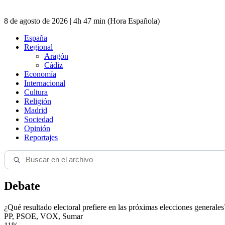
8 de agosto de 2026 | 4h 47 min (Hora Española)
España
Regional
Aragón
Cádiz
Economía
Internacional
Cultura
Religión
Madrid
Sociedad
Opinión
Reportajes
Debate
¿Qué resultado electoral prefiere en las próximas elecciones generales
PP, PSOE, VOX, Sumar