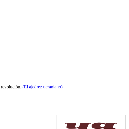
a revolución.
(El ajedrez ucraniano)