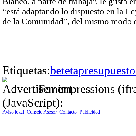
Blanco, a parte de trabajar, le gusta
“está adaptando lo dispuesto en la L
de la Comunidad”, del mismo modo q
Etiquetas:
beteta
presupuesto
For impressions (if
(JavaScript):
Aviso legal
·
Consejo Asesor
·
Contacto
·
Publicidad