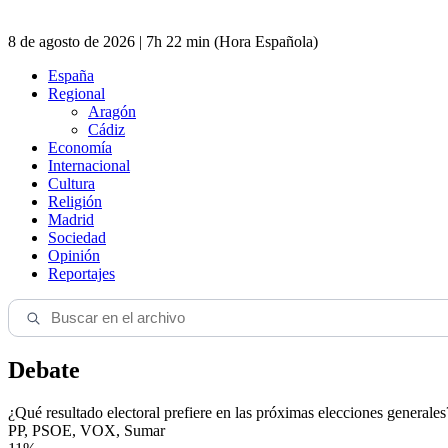
8 de agosto de 2026 | 7h 22 min (Hora Española)
España
Regional
Aragón
Cádiz
Economía
Internacional
Cultura
Religión
Madrid
Sociedad
Opinión
Reportajes
Debate
¿Qué resultado electoral prefiere en las próximas elecciones generales
PP, PSOE, VOX, Sumar