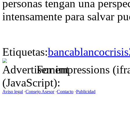
personas tengan una perspec
intensamente para salvar pue
Etiquetas:
banca
blanco
crisis
For impressions (if
(JavaScript):
Aviso legal
·
Consejo Asesor
·
Contacto
·
Publicidad