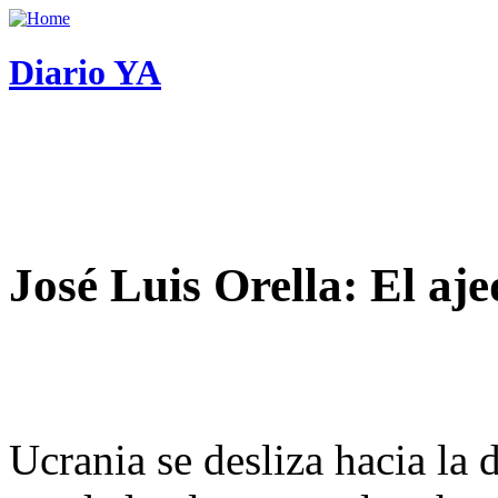
Diario YA
José Luis Orella: El aj
Ucrania se desliza hacia la 