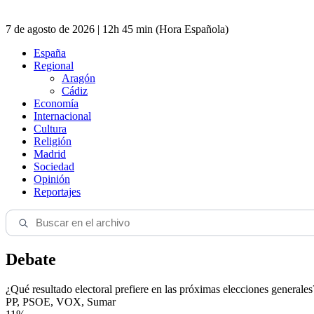
7 de agosto de 2026 | 12h 45 min (Hora Española)
España
Regional
Aragón
Cádiz
Economía
Internacional
Cultura
Religión
Madrid
Sociedad
Opinión
Reportajes
Debate
¿Qué resultado electoral prefiere en las próximas elecciones generales
PP, PSOE, VOX, Sumar