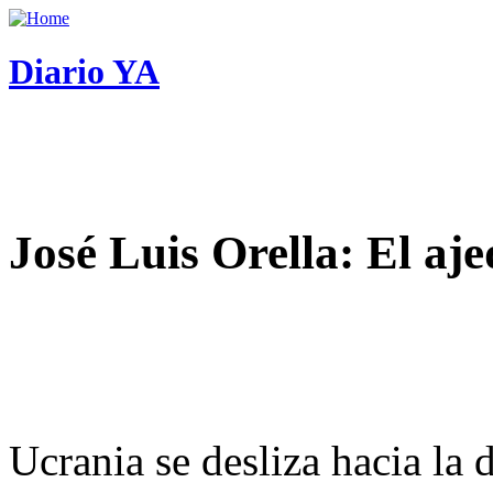
Diario YA
José Luis Orella: El aj
Ucrania se desliza hacia la 