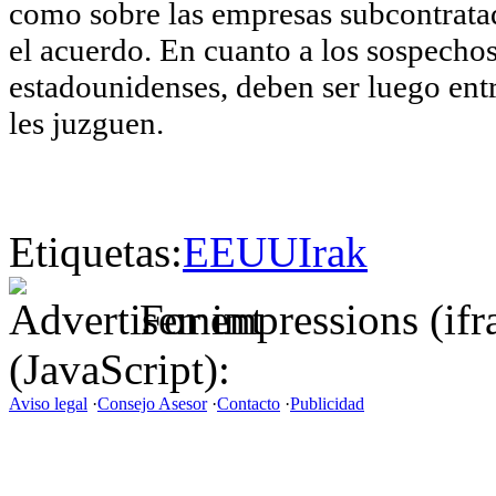
como sobre las empresas subcontrata
el acuerdo. En cuanto a los sospechos
estadounidenses, deben ser luego entr
les juzguen.
Etiquetas:
EEUU
Irak
For impressions (if
(JavaScript):
Aviso legal
·
Consejo Asesor
·
Contacto
·
Publicidad