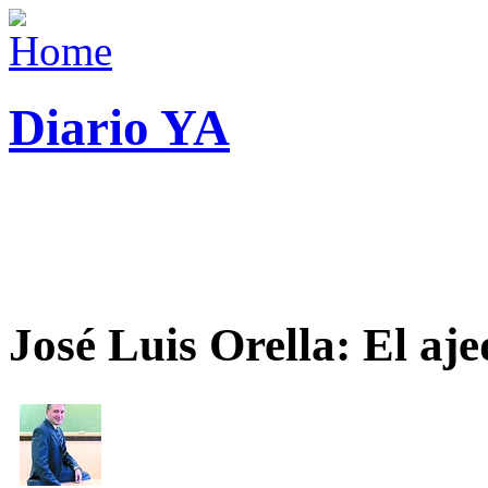
Diario YA
José Luis Orella: El aj