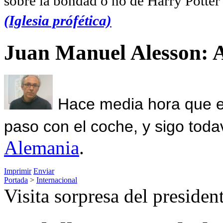
sobre la bondad o no de Harry Potter l
(Iglesia prófética)
Juan Manuel Alesson: 
Hace media hora que el
paso con el coche, y sigo toda
Alemania
.
Imprimir
Enviar
Portada
>
Internacional
Visita sorpresa del presiden