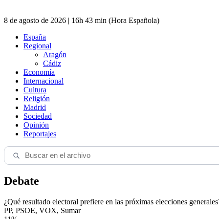
8 de agosto de 2026 | 16h 43 min (Hora Española)
España
Regional
Aragón
Cádiz
Economía
Internacional
Cultura
Religión
Madrid
Sociedad
Opinión
Reportajes
Debate
¿Qué resultado electoral prefiere en las próximas elecciones generales
PP, PSOE, VOX, Sumar