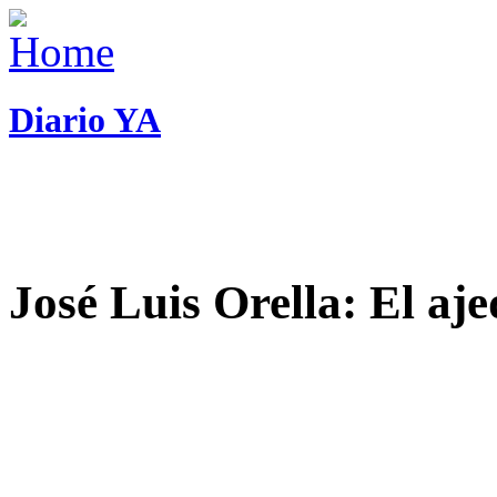
Diario YA
José Luis Orella: El aj