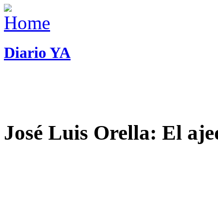
Diario YA
José Luis Orella: El aj