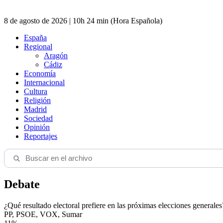
8 de agosto de 2026 | 10h 24 min (Hora Española)
España
Regional
Aragón
Cádiz
Economía
Internacional
Cultura
Religión
Madrid
Sociedad
Opinión
Reportajes
Debate
¿Qué resultado electoral prefiere en las próximas elecciones generales
PP, PSOE, VOX, Sumar