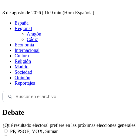
8 de agosto de 2026 | 1h 9 min (Hora Española)
España
Regional
Aragón
Cádiz
Economía
Internacional
Cultura
Religión
Madrid
Sociedad
Opinión
Reportajes
Debate
¿Qué resultado electoral prefiere en las próximas elecciones generales
PP, PSOE, VOX, Sumar