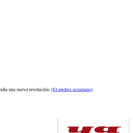
condía una nueva revolución.
(El ajedrez ucraniano)