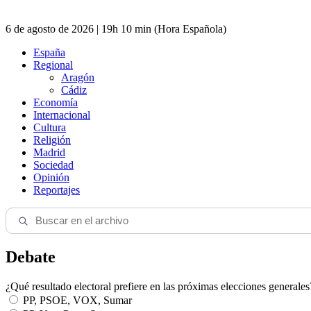
6 de agosto de 2026 | 19h 10 min (Hora Española)
España
Regional
Aragón
Cádiz
Economía
Internacional
Cultura
Religión
Madrid
Sociedad
Opinión
Reportajes
Debate
¿Qué resultado electoral prefiere en las próximas elecciones generales
PP, PSOE, VOX, Sumar