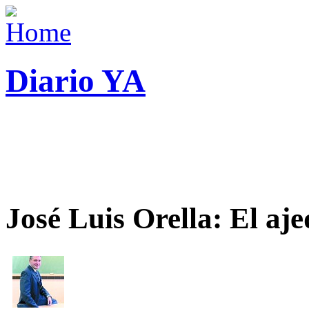
Diario YA
José Luis Orella: El aj