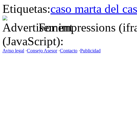
Etiquetas:
caso marta del cas
For impressions (if
(JavaScript):
Aviso legal
·
Consejo Asesor
·
Contacto
·
Publicidad