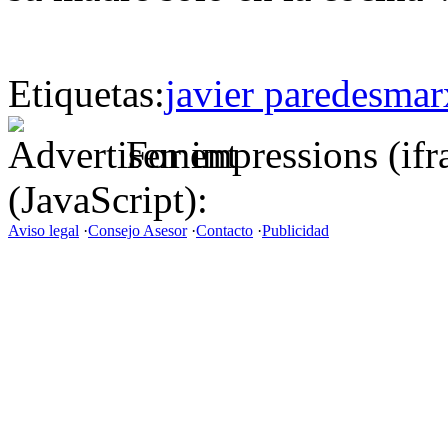
Etiquetas:
javier paredes
mar
For impressions (if
(JavaScript):
Aviso legal
·
Consejo Asesor
·
Contacto
·
Publicidad