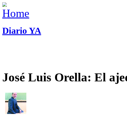
Diario YA
José Luis Orella: El aj