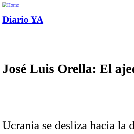
Diario YA
José Luis Orella: El aj
Ucrania se desliza hacia la 