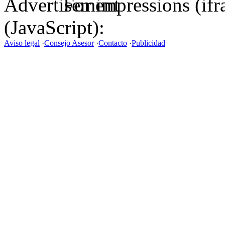
For impressions (if
(JavaScript):
Aviso legal
·
Consejo Asesor
·
Contacto
·
Publicidad