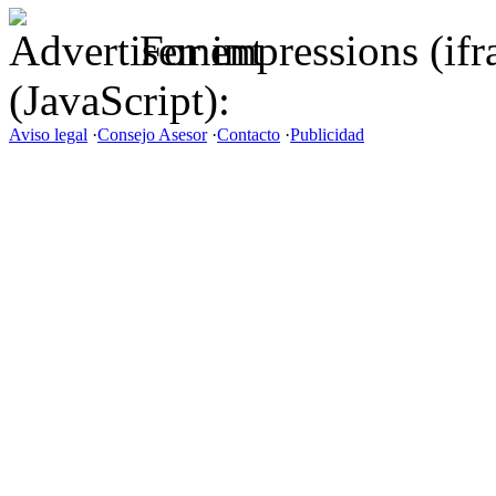
For impressions (if
(JavaScript):
Aviso legal
·
Consejo Asesor
·
Contacto
·
Publicidad