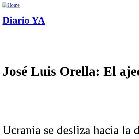
Diario YA
José Luis Orella: El aj
Ucrania se desliza hacia la 