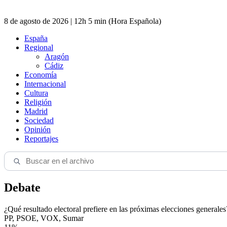
8 de agosto de 2026 | 12h 5 min (Hora Española)
España
Regional
Aragón
Cádiz
Economía
Internacional
Cultura
Religión
Madrid
Sociedad
Opinión
Reportajes
Debate
¿Qué resultado electoral prefiere en las próximas elecciones generales
PP, PSOE, VOX, Sumar