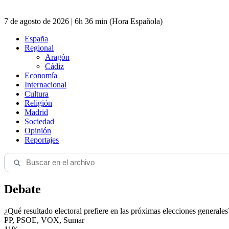
7 de agosto de 2026 | 6h 36 min (Hora Española)
España
Regional
Aragón
Cádiz
Economía
Internacional
Cultura
Religión
Madrid
Sociedad
Opinión
Reportajes
Debate
¿Qué resultado electoral prefiere en las próximas elecciones generales
PP, PSOE, VOX, Sumar