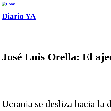
Diario YA
José Luis Orella: El aj
Ucrania se desliza hacia la 