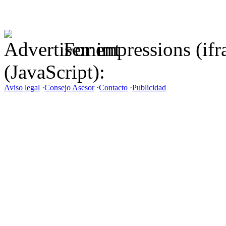
For impressions (if
(JavaScript):
Aviso legal
·
Consejo Asesor
·
Contacto
·
Publicidad