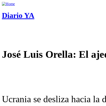
Diario YA
José Luis Orella: El aj
Ucrania se desliza hacia la 