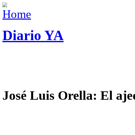
Diario YA
José Luis Orella: El aj