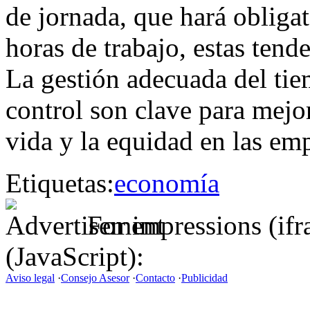
de jornada, que hará obligato
horas de trabajo, estas tend
La gestión adecuada del tie
control son clave para mejor
vida y la equidad en las em
Etiquetas:
economía
For impressions (if
(JavaScript):
Aviso legal
·
Consejo Asesor
·
Contacto
·
Publicidad