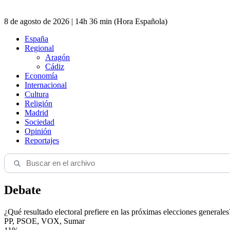
8 de agosto de 2026 | 14h 36 min (Hora Española)
España
Regional
Aragón
Cádiz
Economía
Internacional
Cultura
Religión
Madrid
Sociedad
Opinión
Reportajes
Debate
¿Qué resultado electoral prefiere en las próximas elecciones generales
PP, PSOE, VOX, Sumar