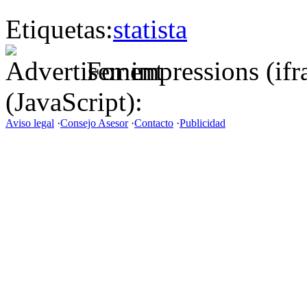
Etiquetas:
statista
For impressions (if
(JavaScript):
Aviso legal
·
Consejo Asesor
·
Contacto
·
Publicidad