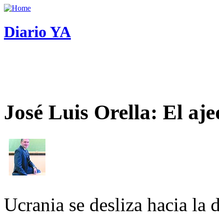
Diario YA
José Luis Orella: El aj
Ucrania se desliza hacia la 