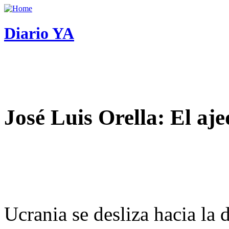
Diario YA
José Luis Orella: El aj
Ucrania se desliza hacia la 