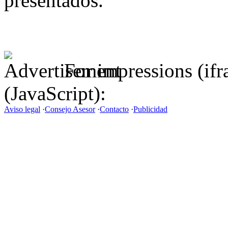
presentados.
For impressions (if
(JavaScript):
Aviso legal
·
Consejo Asesor
·
Contacto
·
Publicidad