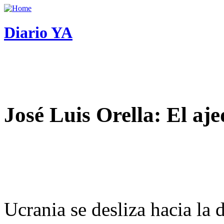
Diario YA
José Luis Orella: El aj
Ucrania se desliza hacia la 