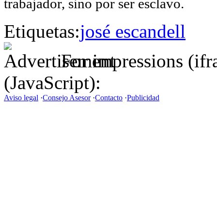
trabajador, sino por ser esclavo.
Etiquetas:
josé escandell
For impressions (if
(JavaScript):
Aviso legal
·
Consejo Asesor
·
Contacto
·
Publicidad