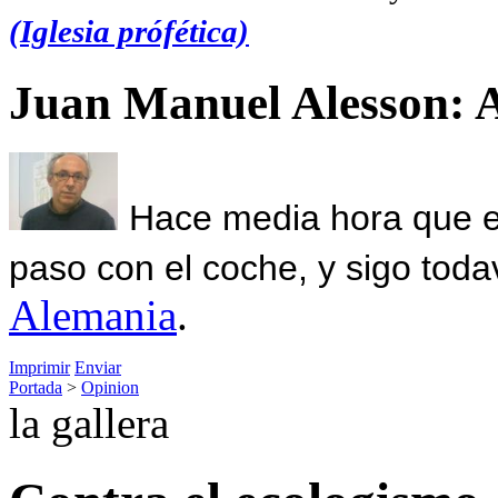
(Iglesia prófética)
Juan Manuel Alesson: 
Hace media hora que el
paso con el coche, y sigo toda
Alemania
.
Imprimir
Enviar
Portada
>
Opinion
la gallera