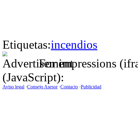
Etiquetas:
incendios
For impressions (if
(JavaScript):
Aviso legal
·
Consejo Asesor
·
Contacto
·
Publicidad