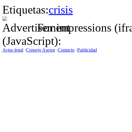
Etiquetas:
crisis
For impressions (if
(JavaScript):
Aviso legal
·
Consejo Asesor
·
Contacto
·
Publicidad