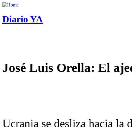
Diario YA
José Luis Orella: El aj
Ucrania se desliza hacia la 