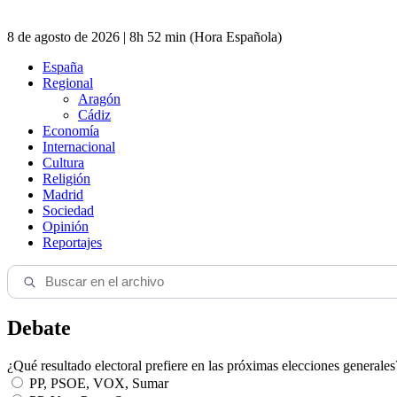
8 de agosto de 2026 | 8h 52 min (Hora Española)
España
Regional
Aragón
Cádiz
Economía
Internacional
Cultura
Religión
Madrid
Sociedad
Opinión
Reportajes
Debate
¿Qué resultado electoral prefiere en las próximas elecciones generales
PP, PSOE, VOX, Sumar