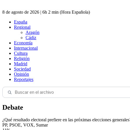
8 de agosto de 2026 | 6h 2 min (Hora Española)
España
Regional
Aragón
Cádiz
Economía
Internacional
Cultura
Religión
Madrid
Sociedad
Opinión
Reportajes
Debate
¿Qué resultado electoral prefiere en las próximas elecciones generales
PP, PSOE, VOX, Sumar