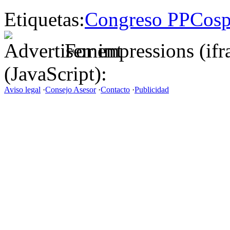
Etiquetas:
Congreso PP
Cosp
For impressions (if
(JavaScript):
Aviso legal
·
Consejo Asesor
·
Contacto
·
Publicidad