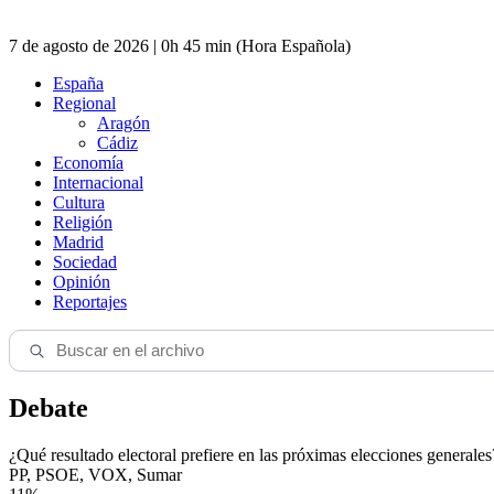
7 de agosto de 2026 | 0h 45 min (Hora Española)
España
Regional
Aragón
Cádiz
Economía
Internacional
Cultura
Religión
Madrid
Sociedad
Opinión
Reportajes
Debate
¿Qué resultado electoral prefiere en las próximas elecciones generales
PP, PSOE, VOX, Sumar