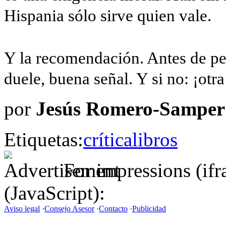
Hispania sólo sirve quien vale.
Y la recomendación. Antes de pens
duele, buena señal. Y si no: ¡otr
por
Jesús Romero-Samper
Etiquetas:
crítica
libros
For impressions (if
(JavaScript):
Aviso legal
·
Consejo Asesor
·
Contacto
·
Publicidad