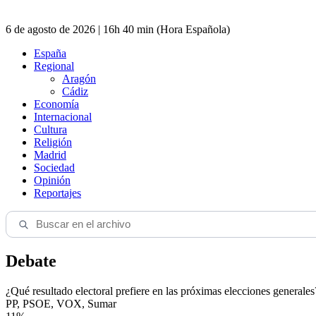
6 de agosto de 2026 | 16h 40 min (Hora Española)
España
Regional
Aragón
Cádiz
Economía
Internacional
Cultura
Religión
Madrid
Sociedad
Opinión
Reportajes
Debate
¿Qué resultado electoral prefiere en las próximas elecciones generales
PP, PSOE, VOX, Sumar