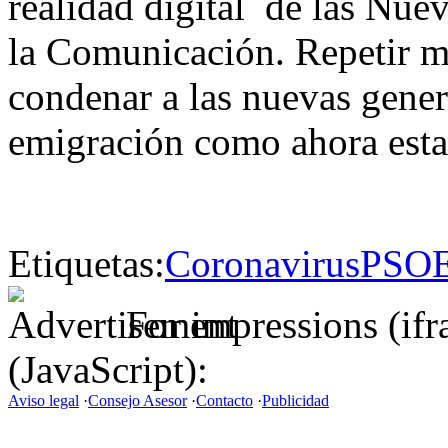
realidad digital de las Nue
la Comunicación. Repetir m
condenar a las nuevas gener
emigración como ahora est
Etiquetas:
Coronavirus
PSO
For impressions (if
(JavaScript):
Aviso legal
·
Consejo Asesor
·
Contacto
·
Publicidad