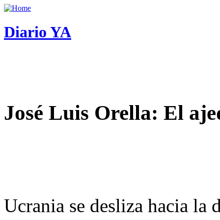
Diario YA
José Luis Orella: El aj
Ucrania se desliza hacia la 