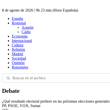
8 de agosto de 2026 | 9h 23 min (Hora Española)
España
Regional
Aragón
Cádiz
Economía
Internacional
Cultura
Religión
Madrid
Sociedad
Opinión
Reportajes
Debate
¿Qué resultado electoral prefiere en las próximas elecciones generales
PP, PSOE, VOX, Sumar