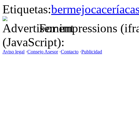
Etiquetas:
bermejo
cacería
ca
For impressions (if
(JavaScript):
Aviso legal
·
Consejo Asesor
·
Contacto
·
Publicidad