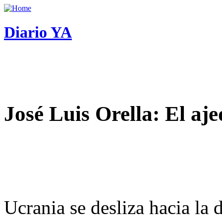
Diario YA
José Luis Orella: El aj
Ucrania se desliza hacia la 