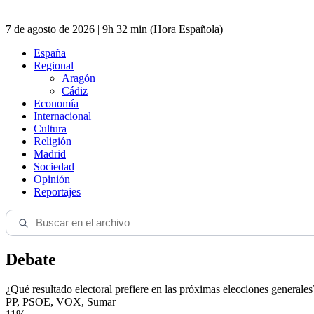
7 de agosto de 2026 | 9h 32 min (Hora Española)
España
Regional
Aragón
Cádiz
Economía
Internacional
Cultura
Religión
Madrid
Sociedad
Opinión
Reportajes
Debate
¿Qué resultado electoral prefiere en las próximas elecciones generales
PP, PSOE, VOX, Sumar