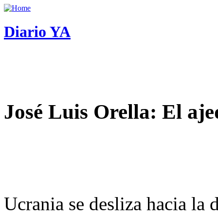
Diario YA
José Luis Orella: El aj
Ucrania se desliza hacia la 