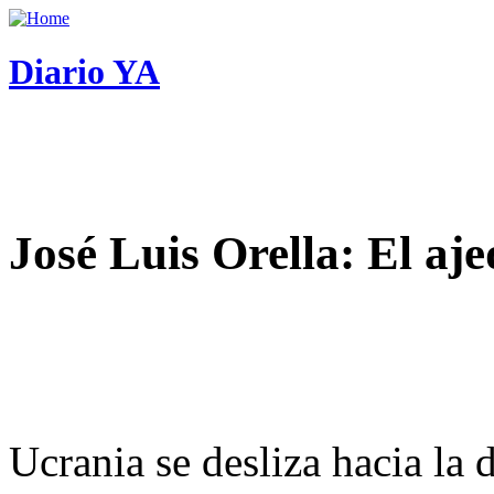
Diario YA
José Luis Orella: El aj
Ucrania se desliza hacia la 