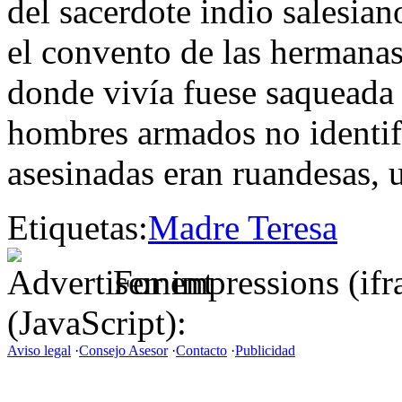
del sacerdote indio salesia
el convento de las hermanas,
donde vivía fuese saqueada 
hombres armados no identif
asesinadas eran ruandesas, u
Etiquetas:
Madre Teresa
For impressions (if
(JavaScript):
Aviso legal
·
Consejo Asesor
·
Contacto
·
Publicidad