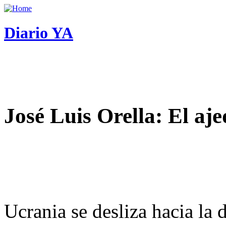
Diario YA
José Luis Orella: El aj
Ucrania se desliza hacia la 