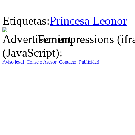
Etiquetas:
Princesa Leonor
For impressions (if
(JavaScript):
Aviso legal
·
Consejo Asesor
·
Contacto
·
Publicidad