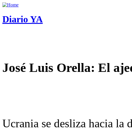
Diario YA
José Luis Orella: El aj
Ucrania se desliza hacia la 