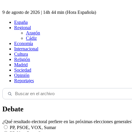
9 de agosto de 2026 | 14h 44 min (Hora Española)
España
Regional
Aragón
Cádiz
Economía
Internacional
Cultura
Religión
Madrid
Sociedad
Opinión
Reportajes
Debate
¿Qué resultado electoral prefiere en las próximas elecciones generales
PP, PSOE, VOX, Sumar