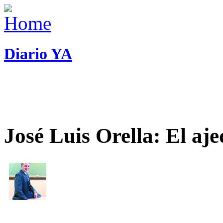
Diario YA
José Luis Orella: El aj