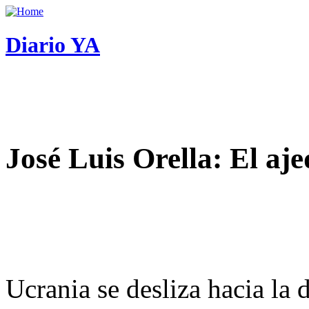
Diario YA
José Luis Orella: El aj
Ucrania se desliza hacia la 