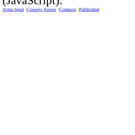
(JavaScript):
Aviso legal
·
Consejo Asesor
·
Contacto
·
Publicidad